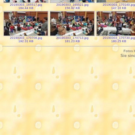
20190303_165517.jpg
20190303_165521.jpg
20190303_170140.jpg
184.44 KB
156.92 KB
147.16 KB
20190303_170708.jpg
20190303_170713.jpg
20190303_170730.jpg
192.31 KB
181.23 KB
180.25 KB
Fotos H
Sie si