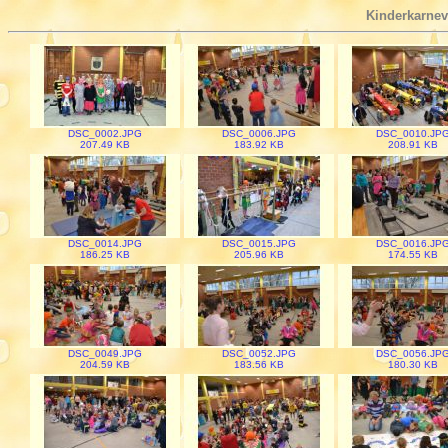
Kinderkarnev
DSC_0002.JPG
DSC_0006.JPG
DSC_0010.JP
207.49 KB
183.92 KB
208.91 KB
DSC_0014.JPG
DSC_0015.JPG
DSC_0016.JP
186.25 KB
205.96 KB
174.55 KB
DSC_0049.JPG
DSC_0052.JPG
DSC_0056.JP
204.59 KB
183.56 KB
180.30 KB