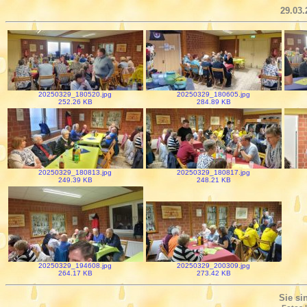
29.03.
20250329_180520.jpg
20250329_180605.jpg
252.26 KB
284.89 KB
20250329_180813.jpg
20250329_180817.jpg
249.39 KB
248.21 KB
20250329_194608.jpg
20250329_200309.jpg
264.17 KB
273.42 KB
Sie si