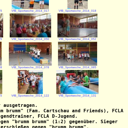
15
VfB_Sportwoche_2014_017
VfB_Sportwoche_2014_018
45
VfB_Sportwoche_2014_050
VfB_Sportwoche_2014_052
68
VfB_Sportwoche_2014_078
VfB_Sportwoche_2014_085
15
VfB_Sportwoche_2014_122
VfB_Sportwoche_2014_131
r
ausgetragen.
mm brumm" (Fam. Cartschau and Friends), FCLA
ugendtrainer, FCLA D-Jugend.
egen "brumm brumm" (1:2) gegenüber. Sieger
terschießen gegen "brumm brumm".