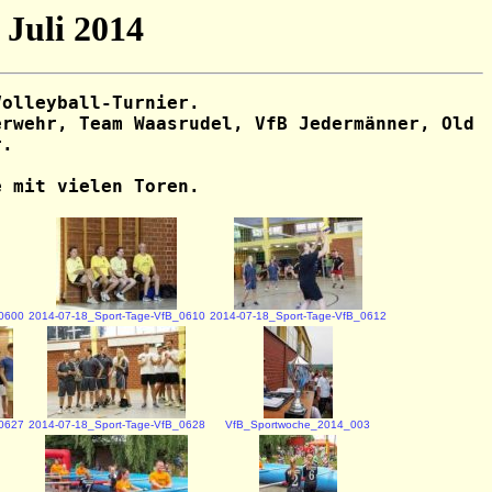
 Juli 2014
Volleyball-Turnier
.
erwehr, Team Waasrudel, VfB Jedermänner, Old
r.
e mit vielen Toren.
_0600
2014-07-18_Sport-Tage-VfB_0610
2014-07-18_Sport-Tage-VfB_0612
_0627
2014-07-18_Sport-Tage-VfB_0628
VfB_Sportwoche_2014_003