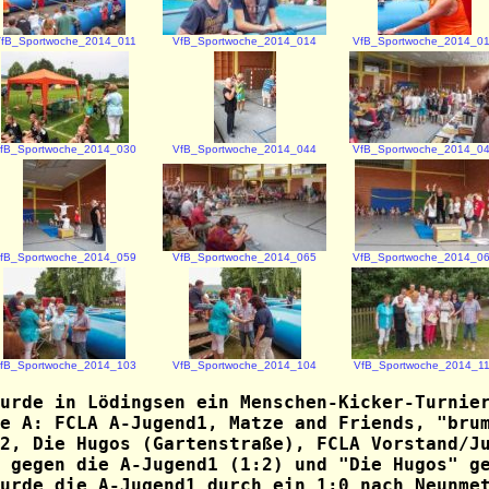
fB_Sportwoche_2014_011
VfB_Sportwoche_2014_014
VfB_Sportwoche_2014_0
fB_Sportwoche_2014_030
VfB_Sportwoche_2014_044
VfB_Sportwoche_2014_0
fB_Sportwoche_2014_059
VfB_Sportwoche_2014_065
VfB_Sportwoche_2014_0
fB_Sportwoche_2014_103
VfB_Sportwoche_2014_104
VfB_Sportwoche_2014_1
wurde in Lödingsen ein
Menschen-Kicker-Turnie
e A: FCLA A-Jugend1, Matze and Friends, "bru
2, Die Hugos (Gartenstraße), FCLA Vorstand/J
 gegen die A-Jugend1 (1:2) und "Die Hugos" g
urde die A-Jugend1 durch ein 1:0 nach Neunme