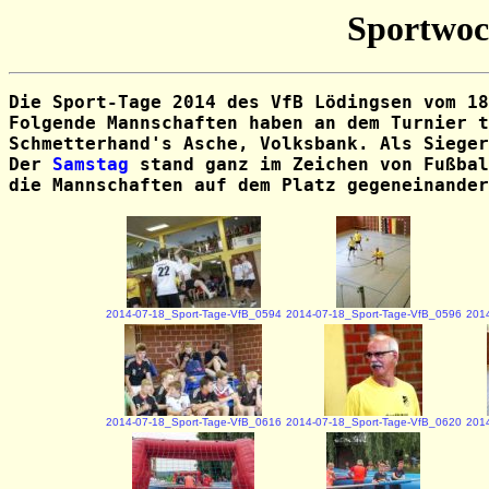
Sportwoch
Die Sport-Tage 2014 des VfB Lödingsen vom 1
Folgende Mannschaften haben an dem Turnier t
Schmetterhand's Asche, Volksbank. Als Sieger
Der
Samstag
stand ganz im Zeichen von Fußbal
die Mannschaften auf dem Platz gegeneinander
2014-07-18_Sport-Tage-VfB_0594
2014-07-18_Sport-Tage-VfB_0596
2014
2014-07-18_Sport-Tage-VfB_0616
2014-07-18_Sport-Tage-VfB_0620
2014