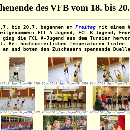
enende des VFB vom 18. bis 20.
8.7. bis 20.7. begannen am
Freitag
mit einem
eilgenommen: FCL A-Jugend, FCL B-Jugend, Feu
 ging die FCL A-Jugend aus dem Turnier hervo
l. Bei hochsommerlichen Temperaturen traten
 an und boten den Zuschauern spannende Duell
-07-18_Sport-Tage-VfB_0597
2014-07-18_Sport-Tage-VfB_0598
2014-07-18_Sport-Tage-VfB
-07-18_Sport-Tage-VfB_0621
2014-07-18_Sport-Tage-VfB_0626
2014-07-18_Sport-Tage-VfB