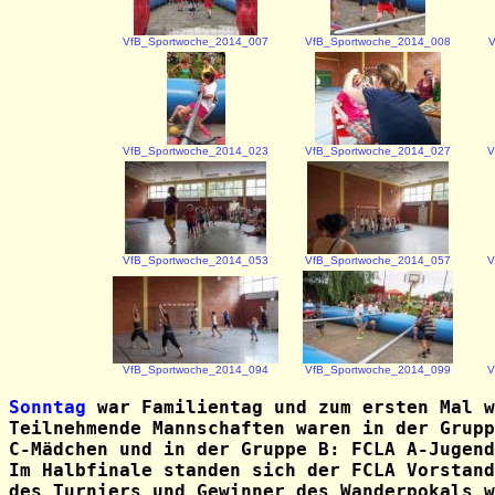
VfB_Sportwoche_2014_007
VfB_Sportwoche_2014_008
V
VfB_Sportwoche_2014_023
VfB_Sportwoche_2014_027
V
VfB_Sportwoche_2014_053
VfB_Sportwoche_2014_057
V
VfB_Sportwoche_2014_094
VfB_Sportwoche_2014_099
V
Sonntag
war Familientag und z
um ersten Mal 
Teilnehmende Mannschaften waren in der Grupp
C-Mädchen und in der Gruppe B: FCLA A-Jugend
Im Halbfinale standen sich der FCLA Vorstand
des Turniers und Gewinner des Wanderpokals w